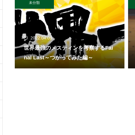
未分類
2022.04.09
世界最強のメスティンを考察するFai
nal Last～つかってみた編～