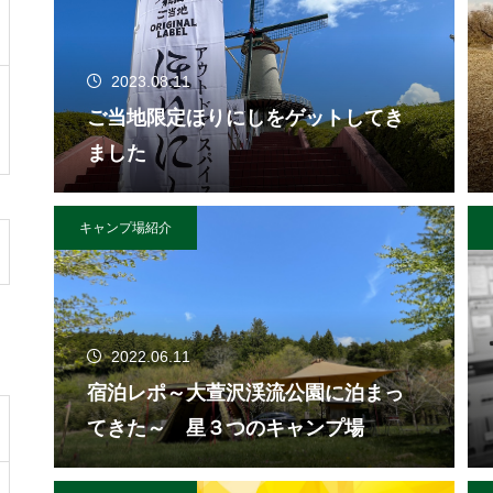
2023.08.11
ご当地限定ほりにしをゲットしてき
ました
キャンプ場紹介
2022.06.11
宿泊レポ～大萱沢渓流公園に泊まっ
てきた～ 星３つのキャンプ場