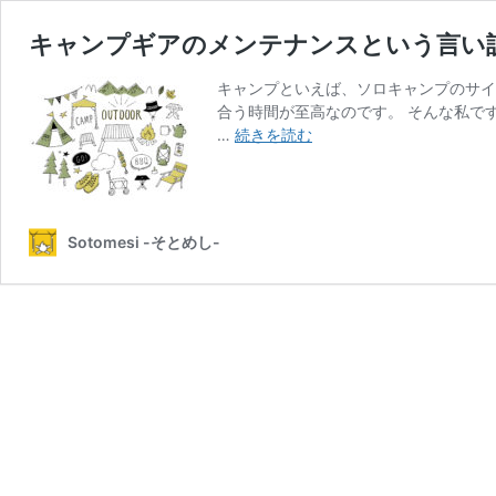
キャンプギアのメンテナンスという言い
キャンプといえば、ソロキャンプのサイ
合う時間が至高なのです。 そんな私で
キ
…
続きを読む
ャ
ン
プ
ギ
Sotomesi -そとめし-
ア
の
メ
ン
テ
ナ
ン
ス
と
い
う