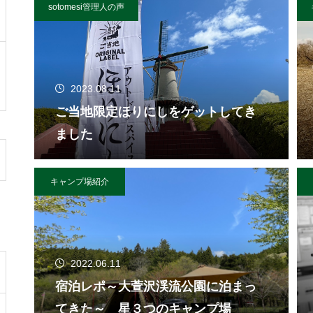
sotomesi管理人の声
2023.08.11
ご当地限定ほりにしをゲットしてき
ました
キャンプ場紹介
2022.06.11
宿泊レポ～大萱沢渓流公園に泊まっ
てきた～ 星３つのキャンプ場