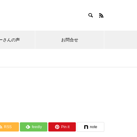
ーさんの声
お問合せ
RSS
feedly
Pin it
note