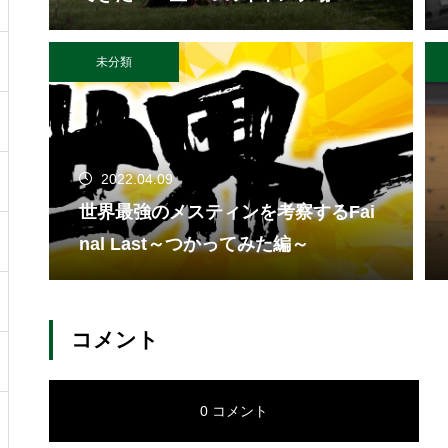
未分類
2022.04.09
世界最強のメスティンを考察するFai
nal Last～つかってみた編～
コメント
0 コメント