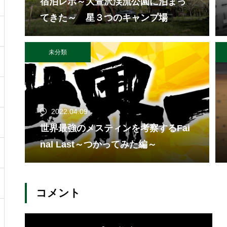
宿泊レポ～大萱沢渓流公園に泊まっ
てきた～ 星３つのキャンプ場
未分類
2022.04.09
世界最強のメスティンを考察するFai
nal Last～つかってみた編～
コメント