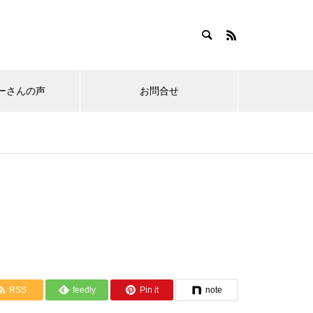
ーさんの声
お問合せ
RSS
feedly
Pin it
note