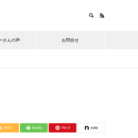
ーさんの声
お問合せ
RSS
feedly
Pin it
note