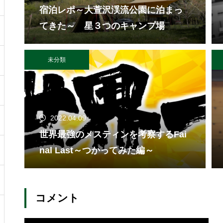
宿泊レポ～大萱沢渓流公園に泊まっ
てきた～ 星３つのキャンプ場
未分類
2022.04.09
世界最強のメスティンを考察するFai
nal Last～つかってみた編～
コメント