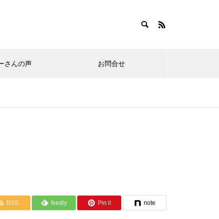
ーさんの声
お問合せ
RSS
feedly
Pin it
note