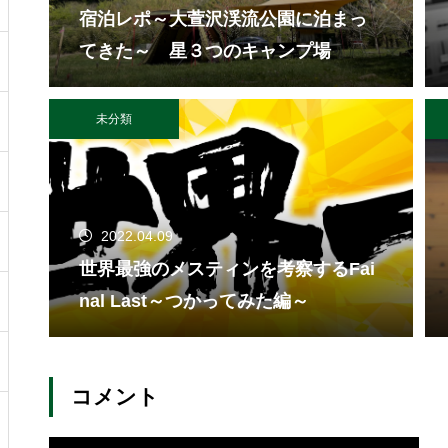
宿泊レポ～大萱沢渓流公園に泊まっ
てきた～ 星３つのキャンプ場
未分類
2022.04.09
世界最強のメスティンを考察するFai
nal Last～つかってみた編～
コメント