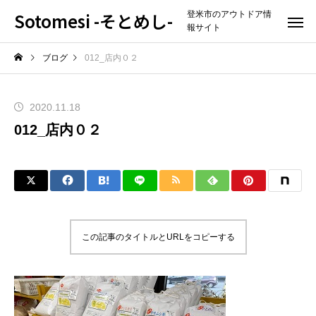
Sotomesi -そとめし-
登米市のアウトドア情
報サイト
ブログ
012_店内０２
2020.11.18
012_店内０２
この記事のタイトルとURLをコピーする