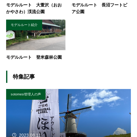
モデルルート 大萱沢（おお
モデルルート 長沼フートピ
かやさわ）渓流公園
ア公園
モデルルート紹介
モデルルート 登米森林公園
特集記事
sotomesi管理人の声
2023.08.11